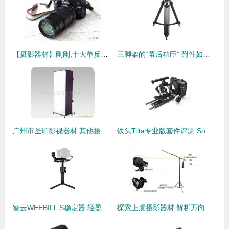
【摄影器材】刚刚,十大单反相机排名出炉
三脚架的“幕后功臣” 附件如何助力摄影创作
广州市圣珀影视器材 其他摄影器材产品列表与摄影摄像应用
铁头Tilta专业版套件评测 Sony FS700搭配遮光斗与跟焦器的实战体验
智云WEEBILL S稳定器 轻盈便携，让Vlog拍摄稳如影\\
探索上虞摄影器材 解析万向单双滑轮横臂杆的性能与应用