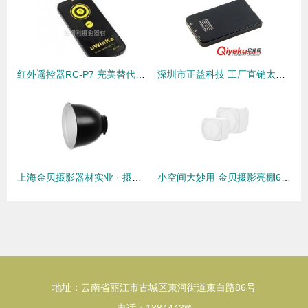
红外遥控器RC-P7 完美替代宾得原装REMOTE E/REMOTE F，摄影师的理想选择
深圳市正益科技 工厂直销太阳能移动电源与充电宝批发解决方案
上海金贝摄影器材实业 · 摄影摄像产品线全景
小空间大妙用 金贝摄影亮棚60×60cm柔光棚评测，专业布光一步到位
地址：云南省丽江市古城区束河街道束白路86号