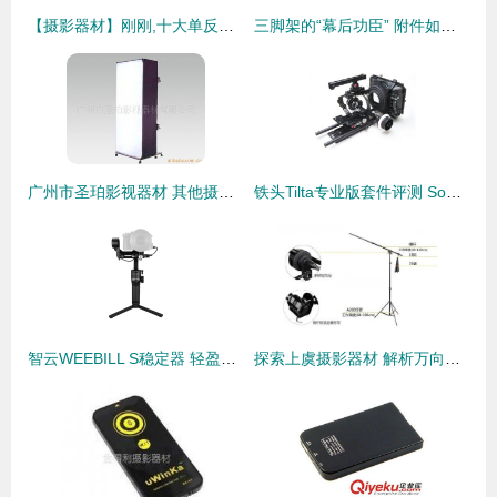
【摄影器材】刚刚,十大单反相机排名出炉
三脚架的“幕后功臣” 附件如何助力摄影创作
广州市圣珀影视器材 其他摄影器材产品列表与摄影摄像应用
铁头Tilta专业版套件评测 Sony FS700搭配遮光斗与跟焦器的实战体验
智云WEEBILL S稳定器 轻盈便携，让Vlog拍摄稳如影\\
探索上虞摄影器材 解析万向单双滑轮横臂杆的性能与应用