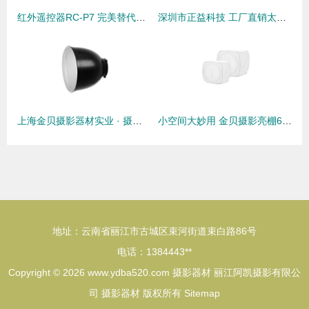
红外遥控器RC-P7 完美替代宾得原装REMOTE E/REMOTE F，摄影师的理想选择
深圳市正益科技 工厂直销太阳能移动电源与充电宝批发解决方案
上海金贝摄影器材实业 · 摄影摄像产品线全景
小空间大妙用 金贝摄影亮棚60×60cm柔光棚评测，专业布光一步到位
地址：云南省丽江市古城区束河街道束白路86号
电话：1384443**
Copyright © 2026
www.ydba520.com
摄影器材
丽江阿凯摄影有限公
司
摄影器材
版权所有
Sitemap