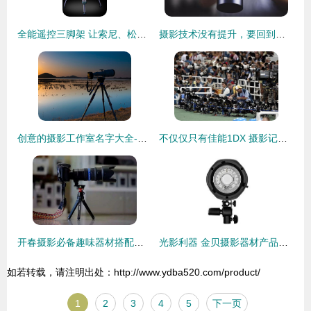
全能遥控三脚架 让索尼、松下、佳能摄像机精准掌控拍摄每一帧
摄影技术没有提升，要回到器材本身，重新认识数码单反相机
创意的摄影工作室名字大全-好名字网
不仅仅只有佳能1DX 摄影记者设备揭秘
开春摄影必备趣味器材搭配指南
光影利器 金贝摄影器材产品中心全景解析
如若转载，请注明出处：http://www.ydba520.com/product/
1
2
3
4
5
下一页