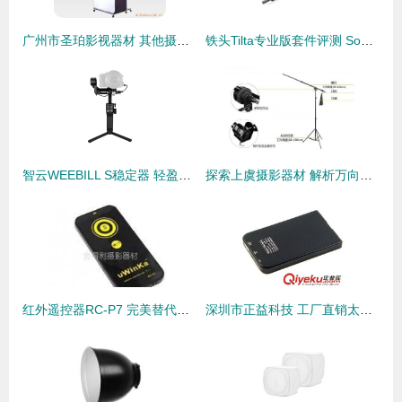
广州市圣珀影视器材 其他摄影器材产品列表与摄影摄像应用
铁头Tilta专业版套件评测 Sony FS700搭配遮光斗与跟焦器的实战体验
智云WEEBILL S稳定器 轻盈便携，让Vlog拍摄稳如影\\
探索上虞摄影器材 解析万向单双滑轮横臂杆的性能与应用
红外遥控器RC-P7 完美替代宾得原装REMOTE E/REMOTE F，摄影师的理想选择
深圳市正益科技 工厂直销太阳能移动电源与充电宝批发解决方案