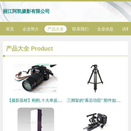
丽江阿凯摄影有限公司
首页
企业简介
产品大全
联系我们
企业信息
访客
产品大全
Product
【摄影器材】刚刚,十大单反相机排名出炉
三脚架的“幕后功臣” 附件如何助力摄影创作