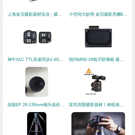
上海金贝摄影器材实业 · 摄影摄像产品线全景
小空间大妙用 金贝摄影亮棚60×60cm柔光棚评测，专业布光一步到位
神牛X1C TTL高速同步2.4G触发器 佳能1/8000s高速引闪器套装的摄影利器
锐玛MRD 28电子防潮箱 摄影器材的贴心守护者
佳能EF 28-135mm镜头低价出清，900元到付妥妥入手！二手摄影交易你会喜欢吗？
富托克朗摄影器材丨相机保养小技巧