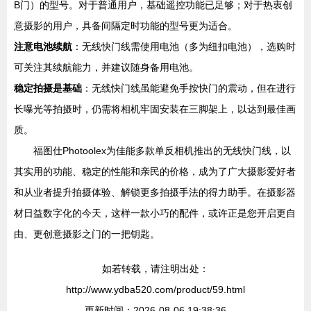
B门）的型号。对于普通用户，基础遥控功能已足够；对于热衷创
意摄影的用户，具备间隔定时功能的型号更为适合。
注意电池续航
：无线快门线需使用电池（多为纽扣电池），选购时
可关注其续航能力，并建议随身备用电池。
稳定拍摄是基础
：无线快门线虽能避免手按快门的震动，但在进行
长曝光等拍摄时，仍需将相机牢固安装在三脚架上，以达到最佳画
质。
福图仕Photoolex为佳能多款单反相机推出的无线快门线，以
其实用的功能、稳定的性能和亲民的价格，成为了广大摄影爱好者
和从业者提升拍摄体验、解锁更多拍摄手法的得力助手。在摄影器
材日益数字化的今天，这样一款小巧的配件，或许正是您开启更自
由、更创意摄影之门的一把钥匙。
如若转载，请注明出处：
http://www.ydba520.com/product/59.html
更新时间：2026-08-06 19:38:36