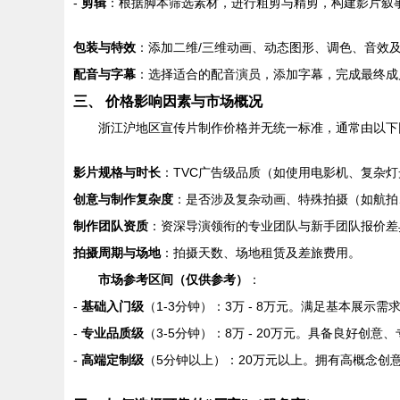
-
剪辑
：根据脚本筛选素材，进行粗剪与精剪，构建影片叙
包装与特效
：添加二维/三维动画、动态图形、调色、音效
配音与字幕
：选择适合的配音演员，添加字幕，完成最终成
三、 价格影响因素与市场概况
浙江沪地区宣传片制作价格并无统一标准，通常由以下
影片规格与时长
：TVC广告级品质（如使用电影机、复杂
创意与制作复杂度
：是否涉及复杂动画、特殊拍摄（如航拍
制作团队资质
：资深导演领衔的专业团队与新手团队报价差
拍摄周期与场地
：拍摄天数、场地租赁及差旅费用。
市场参考区间（仅供参考）
：
-
基础入门级
（1-3分钟）：3万 - 8万元。满足基本展示
-
专业品质级
（3-5分钟）：8万 - 20万元。具备良好
-
高端定制级
（5分钟以上）：20万元以上。拥有高概念创