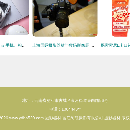
出游必备摄影器材盘点 手机、相机、无人机，机机俱到，附礼物建议
上海国际摄影器材与数码影像展 尼康展台深度报道，探索光影新境界
地址：云南省丽江市古城区束河街道束白路86号
电话：1384443**
 2026
www.ydba520.com
摄影器材
丽江阿凯摄影有限公司
摄影器材
版权